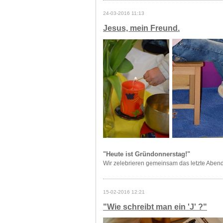
24-03-2016 11:13
Jesus, mein Freund.
"Heute ist Gründonnerstag!"
Wir zelebrieren gemeinsam das letzte Aben
15-02-2016 12:21
"Wie schreibt man ein 'J' ?"