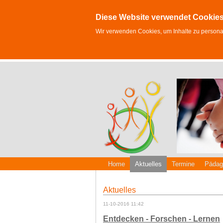
Diese Website verwendet Cookie
Wir verwenden Cookies, um Inhalte zu personali
Home
Aktuelles
Termine
Pädag
Aktuelles
11-10-2016 11:42
Entdecken - Forschen - Lernen