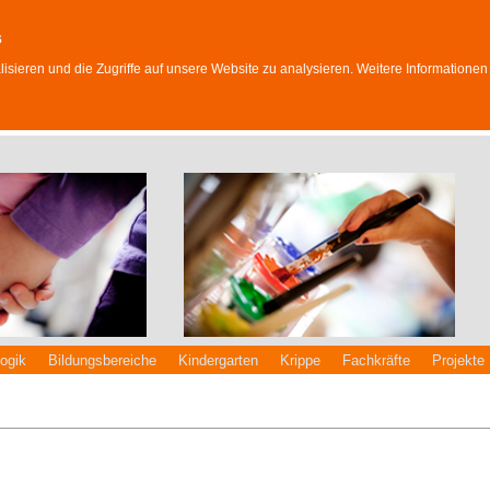
s
sieren und die Zugriffe auf unsere Website zu analysieren. Weitere Informationen
ogik
Bildungsbereiche
Kindergarten
Krippe
Fachkräfte
Projekte