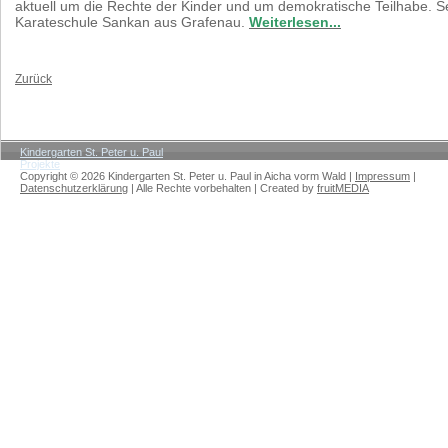
aktuell um die Rechte der Kinder und um demokratische Teilhabe. 
Karateschule Sankan aus Grafenau.
Weiterlesen...
Zurück
Kindergarten St. Peter u. Paul
Projekte
Artikel: Präventionsarbeit im Kindergarten
Copyright © 2026 Kindergarten St. Peter u. Paul in Aicha vorm Wald |
Impressum
|
Datenschutzerklärung
| Alle Rechte vorbehalten | Created by
fruitMEDIA