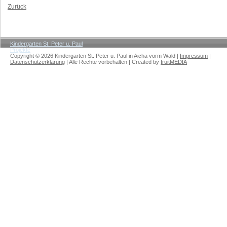
Zurück
Kindergarten St. Peter u. Paul
Projekte
Abschied vom Kita-Jahr 2021/22
Copyright © 2026 Kindergarten St. Peter u. Paul in Aicha vorm Wald |
Impressum
|
Datenschutzerklärung
| Alle Rechte vorbehalten | Created by
fruitMEDIA